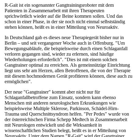
R-Gait ist ein sogenannter Gangtrainingsroboter mit dem
Patienten in Zusammenarbeit mit ihren Therapeuten
sprichwörtlich wieder auf die Beine kommen sollen. Und das
schon in einer Phase, in der sie noch nicht einmal selbstständig
stehen können, heißt es in einer Mitteilung von Neuroaktiv.
In Deutschland gab es dieses neue Therapiegerät bisher nur in
Berlin – und seit vergangener Woche auch in Offenburg. "Um
Bewegungsabläufe, die beispielsweise durch einen Schlaganfall
verloren gegangen sind, wieder zu erlernen, sind häufige
Wiederholungen erforderlich". "Dies ist mit einem solchen
Gangtrainer optimal zu erreichen. Als gemeinnützige Einrichtung
liegt uns sehr am Herzen, allen Betroffenen, die von der Therapie
mit diesem hochmodernen Gerät profitieren können, diese auch zu
ermöglichen".
Der neue "Gangtrainer" kommt aber nicht nur für
Schlaganfallbetroffene zum Einsatz, sondern kann ebenso
Menschen mit anderen neurologischen Erkrankungen wie
beispielsweise Multiple Sklerose, Parkinson, Schädel-Hirn-
Trauma und Querschnittsyndrom helfen. "Per Pedes" wurde von
der österreichischen Firma Schepp Medtech in Zusammenarbeit
mit Neurologen entwickelt und die Wirksamkeit in
wissenschaftlichen Studien belegt, heißt es in er Mitteilung von
Neuroaktiv. Unter dem Namen "R-Gait" wird der Gangtrainer